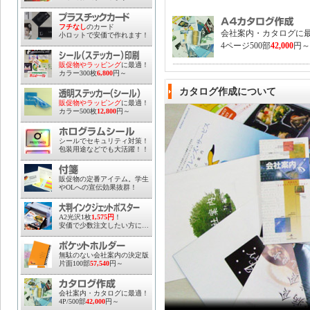
フチなし
のカード
会社案内・カタログに
小ロットで安価で作れます！
4ページ500部
42,000
円～
販促物やラッピング
に最適！
カラー300枚
6,800
円～
カタログ作成について
販促物やラッピング
に最適！
カラー500枚
12,800
円～
シールでセキュリティ対策！
包装用途などでも大活躍！！
販促物の定番アイテム。学生
やOLへの宣伝効果抜群！
A2光沢1枚
1,575円
！
安価で少数注文したい方に…
無駄のない会社案内の決定版
片面100部
57,540
円～
会社案内・カタログに最適！
4P/500部
42,000
円～