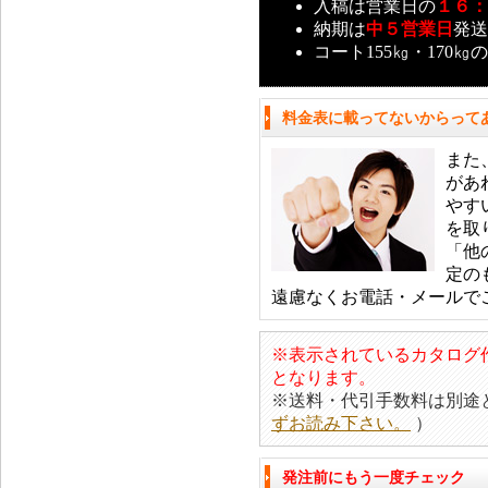
入稿は営業日の
１６：
納期は
中５営業日
発送
コート155㎏・170㎏
料金表に載ってないからって
また
があ
やす
を取
「他
定の
遠慮なくお電話・メールで
※表示されているカタログ
となります。
※送料・代引手数料は別途
ずお読み下さい。
）
発注前にもう一度チェック