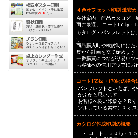
４色オフセット印刷 激安
展示会・イベント等に最適
B3200枚
29,800
円～
会社案内・商品カタログ・
面に最適。 コート155㎏・
賞状・感謝状・修了証書等
一枚から印刷OK！
カタログ・パンフレットは
す。
やすいや定番アイテム！
商品購入時や検討時にはた
激安チラシはお任せ下さい！
集から計画を立て始めます
一番購買につながり易いツ
オリジナル卓上カレンダー！
袋代コミコミの価格！
お客様への信用アップにお
コート155㎏・170㎏の場
パンフレットといえば、や
かぶかと思います。
お客様へ良い印象をＰＲす
ツルしている素材）をオス
カタログ作成印刷の概要
コート１３０㎏・１５