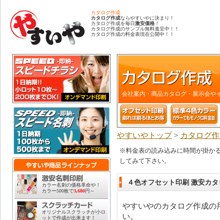
カタログ作成
カタログ作成
ならやすいやに決まり！
カタログ作成を毎日
激安価格
！
カタログ作成のサンプル無料進呈中！！
カタログ作成の料金表現在公開中！！
会社案内・商品カタログ・展示会や
やすいやトップ
>
カタログ作
※料金表の読み込みに時間が掛か
してみて下さい。
４色オフセット印刷 激安カ
カラー名刺の価格革命や！
カラー500枚で
3,680
円～
やすいやのカタログ作成の
オリジナルスクラッチが小ロ
い。
ットで作成が出来ます！