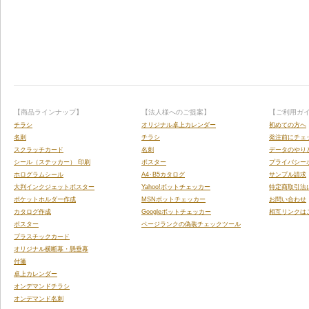
【商品ラインナップ】
【法人様へのご提案】
【ご利用ガ
チラシ
オリジナル卓上カレンダー
初めての方へ
名刺
チラシ
発注前にチェ
スクラッチカード
名刺
データのやり
シール（ステッカー） 印刷
ポスター
プライバシー
ホログラムシール
A4･B5カタログ
サンプル請求
大判インクジェットポスター
Yahoo!ボットチェッカー
特定商取引法
ポケットホルダー作成
MSNボットチェッカー
お問い合わせ
カタログ作成
Googleボットチェッカー
相互リンクは
ポスター
ページランクの偽装チェックツール
プラスチックカード
オリジナル横断幕・懸垂幕
付箋
卓上カレンダー
オンデマンドチラシ
オンデマンド名刺